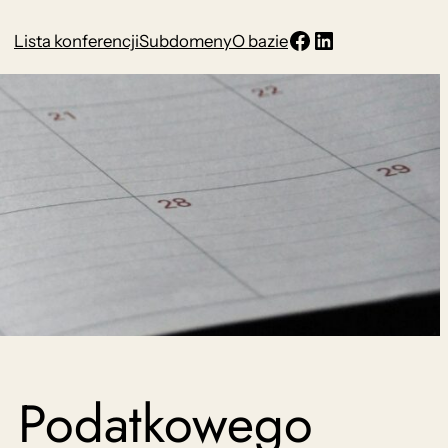
Facebook
LinkedIn
Lista konferencji
Subdomeny
O bazie
i Podatkowego