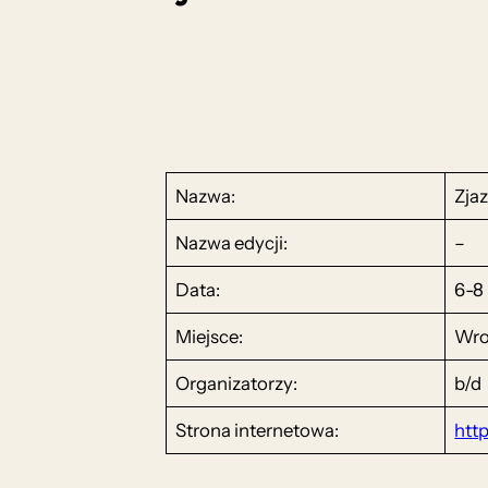
Nazwa:
Zja
Nazwa edycji:
–
Data:
6-8 
Miejsce:
Wro
Organizatorzy:
b/d
Strona internetowa:
http